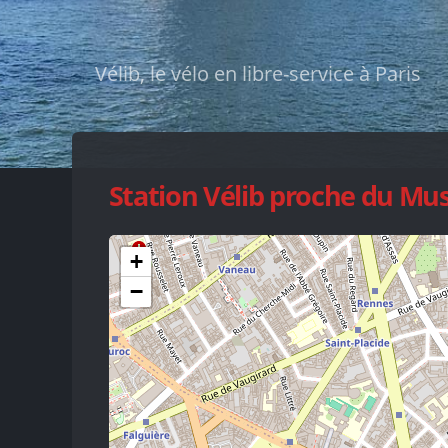
Vélib, le vélo en libre-service à Paris
Station Vélib proche du M
+
−