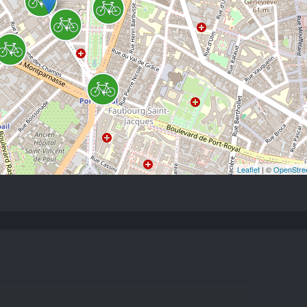
Leaflet
| ©
OpenStre