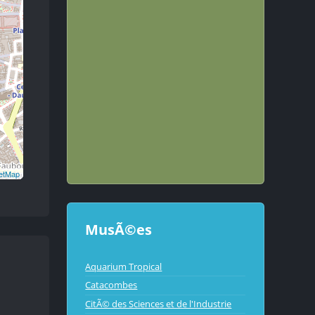
etMap
MusÃ©es
Aquarium Tropical
Catacombes
CitÃ© des Sciences et de l'Industrie