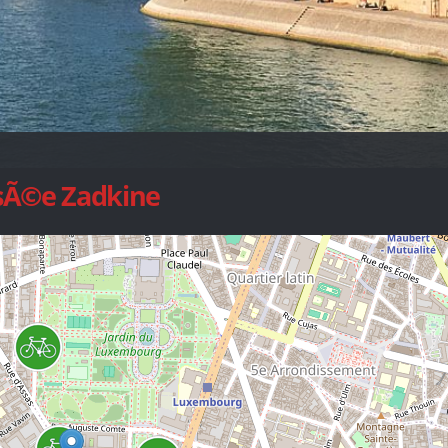
usÃ©e Zadkine