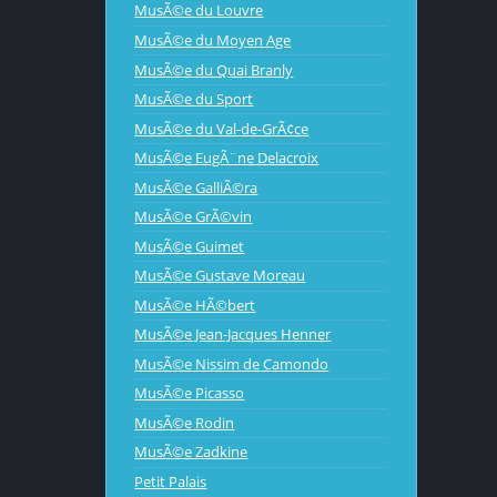
MusÃ©e du Louvre
MusÃ©e du Moyen Age
MusÃ©e du Quai Branly
MusÃ©e du Sport
MusÃ©e du Val-de-GrÃ¢ce
MusÃ©e EugÃ¨ne Delacroix
MusÃ©e GalliÃ©ra
MusÃ©e GrÃ©vin
MusÃ©e Guimet
MusÃ©e Gustave Moreau
MusÃ©e HÃ©bert
MusÃ©e Jean-Jacques Henner
MusÃ©e Nissim de Camondo
MusÃ©e Picasso
MusÃ©e Rodin
MusÃ©e Zadkine
Petit Palais