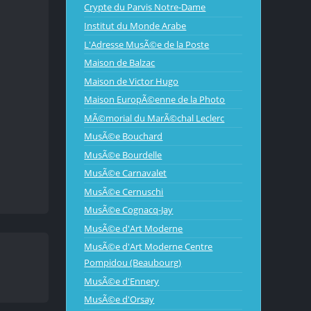
Crypte du Parvis Notre-Dame
Institut du Monde Arabe
L'Adresse MusÃ©e de la Poste
Maison de Balzac
Maison de Victor Hugo
Maison EuropÃ©enne de la Photo
MÃ©morial du MarÃ©chal Leclerc
MusÃ©e Bouchard
MusÃ©e Bourdelle
MusÃ©e Carnavalet
MusÃ©e Cernuschi
MusÃ©e Cognacq-Jay
MusÃ©e d'Art Moderne
MusÃ©e d'Art Moderne Centre
Pompidou (Beaubourg)
MusÃ©e d'Ennery
MusÃ©e d'Orsay