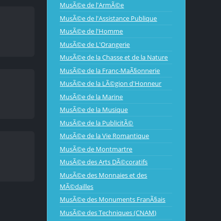
MusÃ©e de l'ArmÃ©e
MusÃ©e de l'Assistance Publique
MusÃ©e de l'Homme
MusÃ©e de L'Orangerie
MusÃ©e de la Chasse et de la Nature
MusÃ©e de la Franc-MaÃ§onnerie
MusÃ©e de la LÃ©gion d'Honneur
MusÃ©e de la Marine
MusÃ©e de la Musique
MusÃ©e de la PublicitÃ©
MusÃ©e de la Vie Romantique
MusÃ©e de Montmartre
MusÃ©e des Arts DÃ©coratifs
MusÃ©e des Monnaies et des
MÃ©dailles
MusÃ©e des Monuments FranÃ§ais
MusÃ©e des Techniques (CNAM)