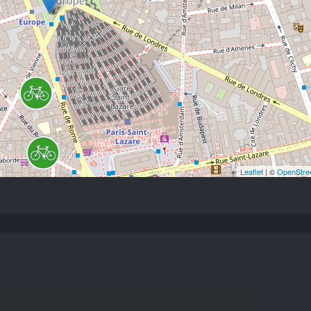
Leaflet
| ©
OpenStre