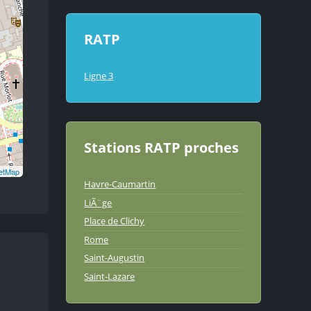
RATP
Ligne 3
Stations RATP proches
etMap
Havre-Caumartin
LiÃ¨ge
Place de Clichy
Rome
Saint-Augustin
Saint-Lazare