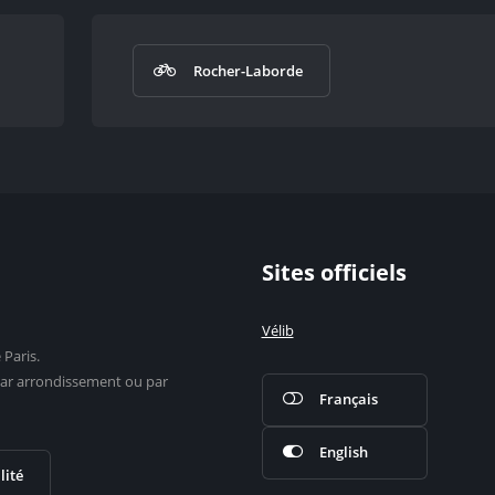
Rocher-Laborde
Sites officiels
Vélib
 Paris.
s par arrondissement ou par
Français
English
lité