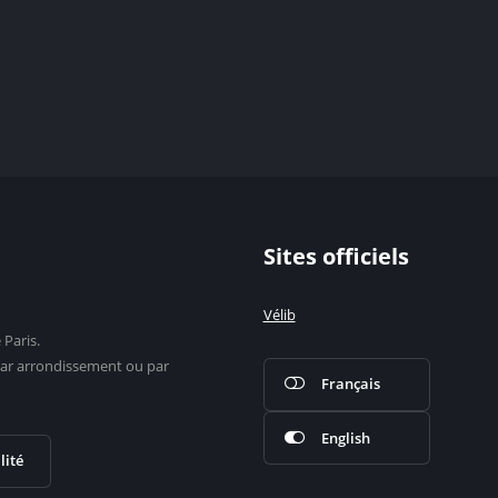
Sites officiels
Vélib
 Paris.
s par arrondissement ou par
Français
English
lité