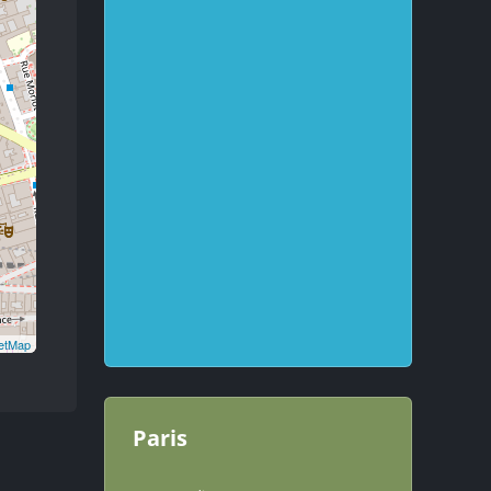
etMap
Paris