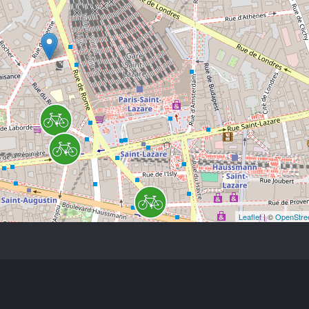
Leaflet
| ©
OpenStre