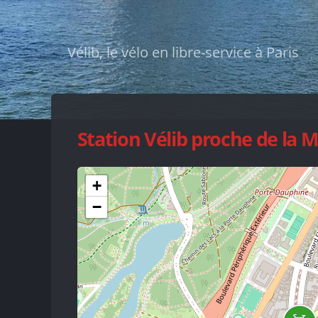
Vélib, le vélo en libre-service à Paris
Station Vélib proche de la 
+
−