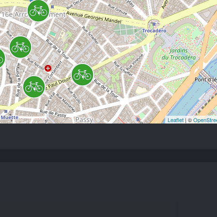
Leaflet
| ©
OpenStre