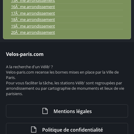
15Ã¨me arrondissement
16Ã¨me arrondissement
17Ã¨me arrondissement
18Ã¨me arrondissement
19Ã¨me arrondissement
20Ã¨me arrondissement
Velos-paris.com
A la recherche d'un Vélib' ?
Velos-paris.com recense les bornes mises en place par la Ville de
Paris.
Pour vous faciliter la tâche, les stations Vélib' sont regroupées par
arrondissement ou par cartographie de monuments et lieux de vie
parisiens.
Mentions légales
Politique de confidentialité