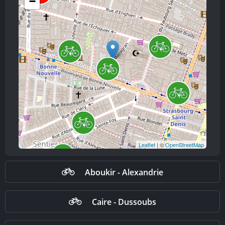
−
Leaflet
| ©
OpenStreetMap
Aboukir - Alexandrie
Caire - Dussoubs