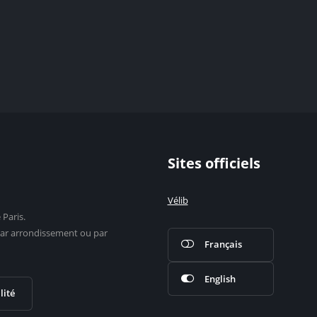
Sites officiels
Vélib
 Paris.
s par arrondissement ou par
Français
English
lité