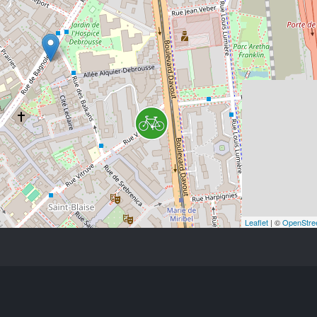
Leaflet
| ©
OpenStre