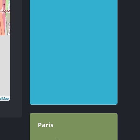
etMap
Paris