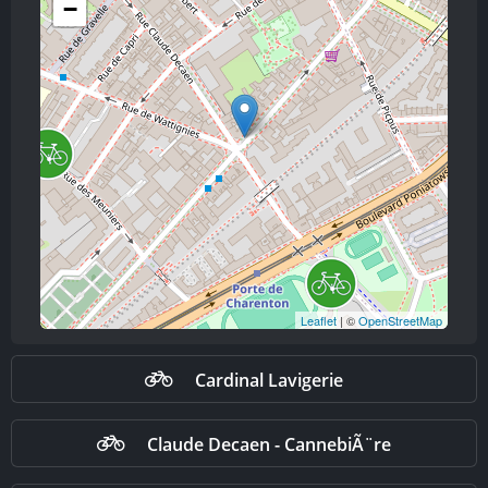
−
Leaflet
| ©
OpenStreetMap
Cardinal Lavigerie
Claude Decaen - CannebiÃ¨re