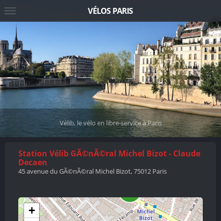
VÉLOS PARIS
Vélib, le vélo en libre-service à Paris
Station Vélib GÃ©nÃ©ral Michel Bizot - Claude
Decaen
45 avenue du GÃ©nÃ©ral Michel Bizot, 75012 Paris
+