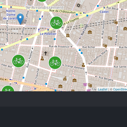
Leaflet
| ©
OpenStre