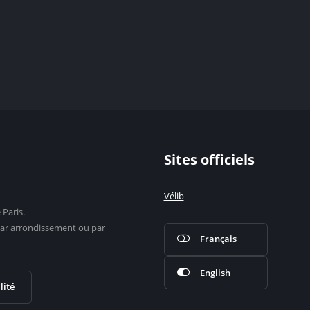
Sites officiels
Vélib
 Paris.
s par arrondissement ou par
Français
English
lité