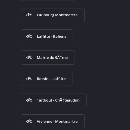
Faubourg Montmartre
Laffitte - Italiens
Mairie du 9Ã¨me
Rossini - Laffitte
Taitbout - ChÃ¢teaudun
Vivienne - Montmartre