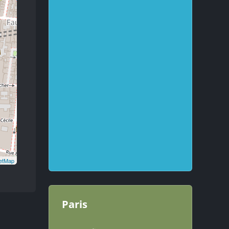
etMap
Paris