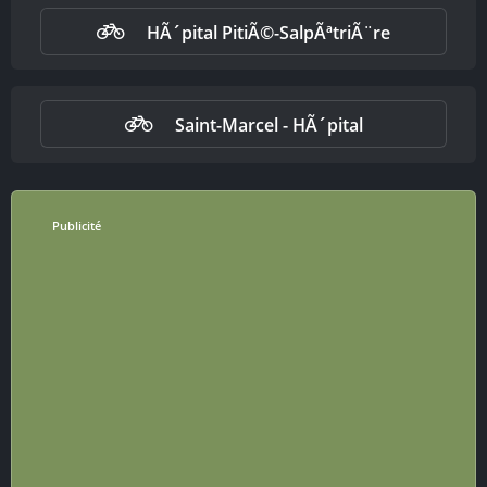
HÃ´pital PitiÃ©-SalpÃªtriÃ¨re
Saint-Marcel - HÃ´pital
Publicité