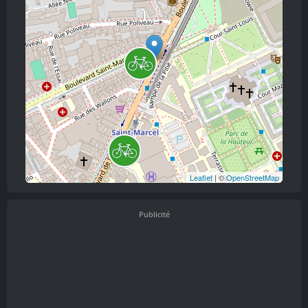
Leaflet
| ©
OpenStreetMap
Publicité